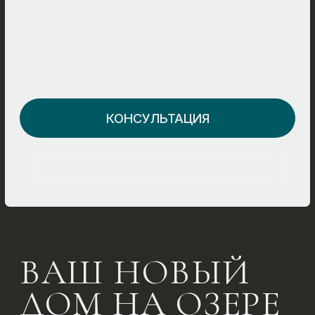
СТОИМОСТЬ: ОТ 7 751 176,12 ₽ *
ВАШ НОВЫЙ
ДОМ НА ОЗЕРЕ
Пропорции выверены, фасад строгий,
но выразительный. Архитектура
акцентирована каменным порталом
и широкими окнами. Внутреннее
пространство позволяет гибкую планировку.
Отличный выбор для тех, кто ищет
загородный уровень жизни без
компромиссов.