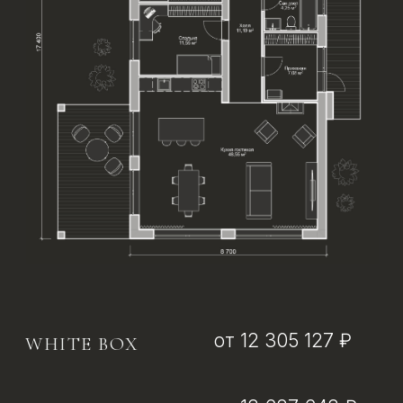
от 9 556 299 ₽
ЧЕРНОВАЯ
ОТДЕЛКА С
ФАСАДОМ
от 7 751 176 ₽
КОРОБКА
С ОКНАМИ
И УТЕПЛЕНИЕМ
СВОБОДА
ВЫБОРА
Простор, свой ритм жизни
и возможность быть ближе к себе,
оставаясь в черте города.