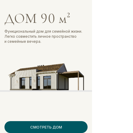
КП «Золотой камень»
ДОМ 90 м²
Застройщик
Функциональный дом для семейной жизни.
ООО "Проспект "Золотой камень"
Легко совместить личное пространство
и семейные вечера.
Материалы на сайте носят рекламно-информационный
характер и не являются публичной офертой.
© 2024-2025 Коттеджный посёлок «Золотой камень 2».
Все права защищены.
Правила проживания в КП «Золотой камень»
Политика конфиденциальности
Сайт разработан: DIPTIH.RU
СМОТРЕТЬ ДОМ